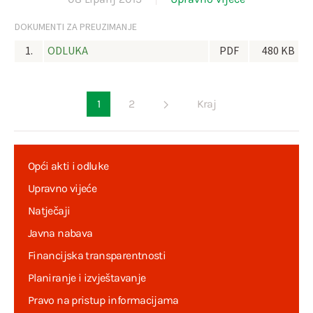
DOKUMENTI ZA PREUZIMANJE
1.
ODLUKA
PDF
480 KB
1
2
Kraj
Opći akti i odluke
Upravno vijeće
Natječaji
Javna nabava
Financijska transparentnosti
Planiranje i izvještavanje
Pravo na pristup informacijama