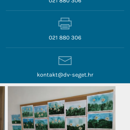
021 880 306
021 880 306
kontakt@dv-seget.hr