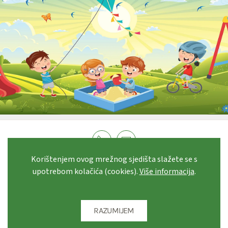
Korištenjem ovog mrežnog sjedišta slažete se s
© 2021 Dječji vrtić "SEGET"
· Ulica hrvatskog križnog puta
upotrebom kolačića (cookies).
Više informacija
.
3 · 21218 Seget Vranjica
Pravo na pristup informacijama
·
Izjava o kolačićima
Izrada, hosting i održavanje
desk.hr
RAZUMIJEM