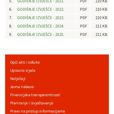
5.
GODIŠNJE IZVJEŠĆE - 2021.
PDF
210 KB
6.
GODIŠNJE IZVJEŠĆE - 2022.
PDF
210 KB
7.
GODIŠNJE IZVJEŠĆE - 2023.
PDF
210 KB
8.
GODIŠNJE IZVJEŠĆE - 2024.
PDF
211 KB
9.
GODIŠNJE IZVJEŠĆE - 2025.
PDF
211 KB
Opći akti i odluke
Upravno vijeće
Natječaji
Javna nabava
Financijska transparentnosti
Planiranje i izvještavanje
Pravo na pristup informacijama