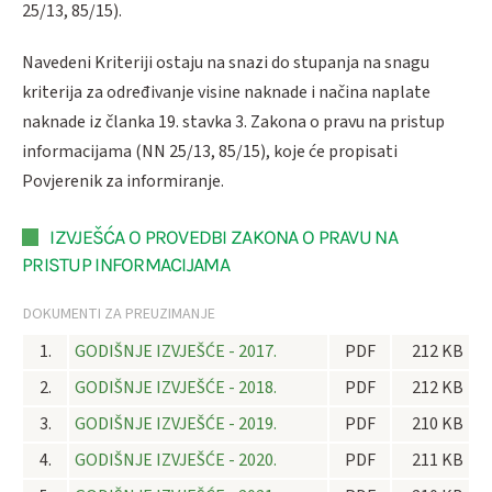
25/13, 85/15).
Navedeni Kriteriji ostaju na snazi do stupanja na snagu
kriterija za određivanje visine naknade i načina naplate
naknade iz članka 19. stavka 3. Zakona o pravu na pristup
informacijama (NN 25/13, 85/15), koje će propisati
Povjerenik za informiranje.
IZVJEŠĆA O PROVEDBI ZAKONA O PRAVU NA
PRISTUP INFORMACIJAMA
DOKUMENTI ZA PREUZIMANJE
1.
GODIŠNJE IZVJEŠĆE - 2017.
PDF
212 KB
2.
GODIŠNJE IZVJEŠĆE - 2018.
PDF
212 KB
3.
GODIŠNJE IZVJEŠĆE - 2019.
PDF
210 KB
4.
GODIŠNJE IZVJEŠĆE - 2020.
PDF
211 KB