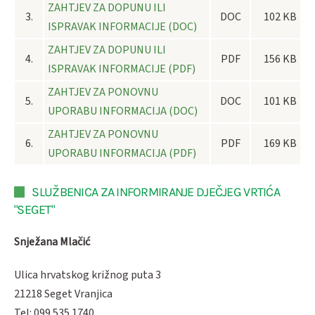
ZAHTJEV ZA DOPUNU ILI
3.
DOC
102 KB
ISPRAVAK INFORMACIJE (DOC)
ZAHTJEV ZA DOPUNU ILI
4.
PDF
156 KB
ISPRAVAK INFORMACIJE (PDF)
ZAHTJEV ZA PONOVNU
5.
DOC
101 KB
UPORABU INFORMACIJA (DOC)
ZAHTJEV ZA PONOVNU
6.
PDF
169 KB
UPORABU INFORMACIJA (PDF)
SLUŽBENICA ZA INFORMIRANJE DJEČJEG VRTIĆA
"SEGET"
Snježana Mlačić
Ulica hrvatskog križnog puta 3
21218 Seget Vranjica
Tel: 099 535 1740