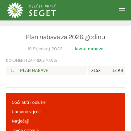
Skip to main content
Plan nabave za 2026. godinu
19 Siječanj 2026
Javna nabava
DOKUMENTI ZA PREUZIMANJE
1.
PLAN NABAVE
XLSX
13 KB
Opći akti i odluke
Upravno vijeće
Natječaji
Javna nabava