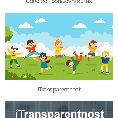
Odgojno - obrazovni kutak
iTransparentnost