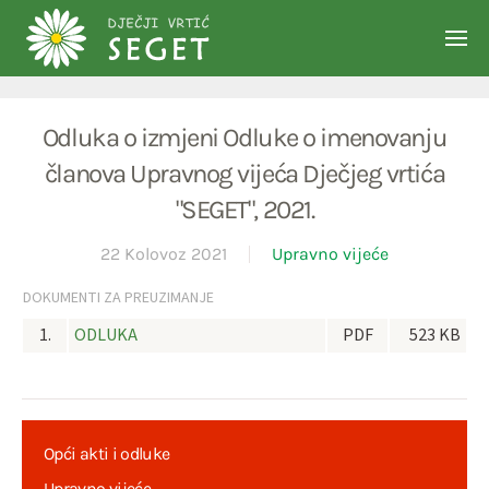
Skip to main content
Odluka o izmjeni Odluke o imenovanju
članova Upravnog vijeća Dječjeg vrtića
"SEGET", 2021.
22 Kolovoz 2021
Upravno vijeće
DOKUMENTI ZA PREUZIMANJE
1.
ODLUKA
PDF
523 KB
Opći akti i odluke
Upravno vijeće