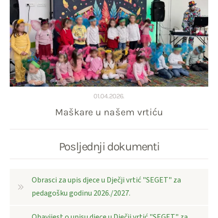
01.04.2026.
Maškare u našem vrtiću
Posljednji dokumenti
Obrasci za upis djece u Dječji vrtić "SEGET" za
pedagošku godinu 2026./2027.
Obavijest o upisu djece u Dječji vrtić "SEGET" za